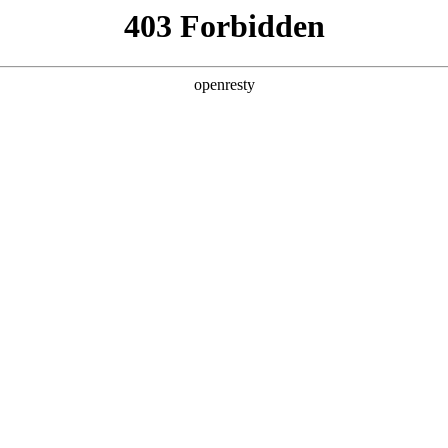
产品及服务
行业解决方案
合作伙伴
投资者关系
尖科技公司的长期深度合作，构建起覆盖企业数字化转型全产业链、
整的数字化产品技术镜像。