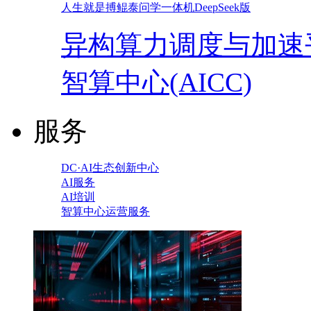
人生就是搏鲲泰问学一体机DeepSeek版
异构算力调度与加速
智算中心(AICC)
服务
DC·AI生态创新中心
AI服务
AI培训
智算中心运营服务